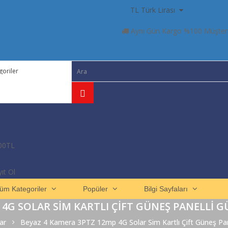
TL Türk Lirası
Aynı Gün Kargo %100 Müşter
00TL
ıt Ol
üm Kategoriler
Popüler
Bilgi Sayfaları
 4G SOLAR SIM KARTLI ÇIFT GÜNEŞ PANELLI G
ar
Beyaz 4 Kamera 3PTZ 12mp 4G Solar Sim Kartlı Çift Güneş Pan