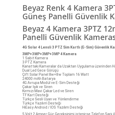
Beyaz Renk 4 Kamera 3PTZ
Güneş Panelli Güvenlik 
Beyaz 4 Kamera 3PTZ 12m
Panelli Güvenlik Kamera
4G Solar 4 Lensli 3 PTZ Sim Kartlı (E-Sim) Güvenlik
3MP+3MP+3MP+3MP 4 Kamera
1 Sabit Kamera
3 PTZ Kamera
Kanattaki Kameralar da Uzaktan Uygulama üzerinden Hare
Dual Led Gece Görüşü
Çift Solar Panel 8w+8w Toplam 16 Watt
24000 mAh Batarya
4G Avrupa Modül ve E-Sim Desteği
Çakar Işık ve Siren
Kırmızı Mavi Çakar Led ve Siren
TF Kart Desteği
Türkçe Sesli Uyarı ve Yönlendirme
Türkçe Yazılım Desteği
HiEasy Android / IOS Yazılım Desteği
5 Volt 2 Amper Güç Gereksinimi istenirse Telefon Şarjı ile 