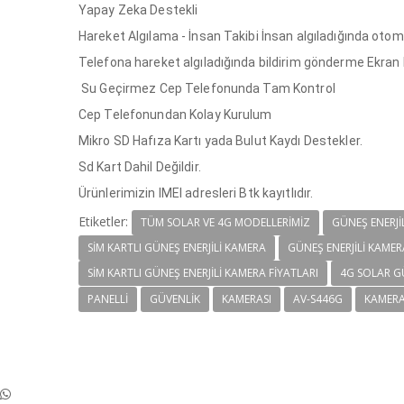
Yapay Zeka Destekli
Hareket Algılama - İnsan Takibi İnsan algıladığında ot
Telefona hareket algıladığında bildirim gönderme Ekran
Su Geçirmez Cep Telefonunda Tam Kontrol
Cep Telefonundan Kolay Kurulum
Mikro SD Hafıza Kartı yada Bulut Kaydı Destekler.
Sd Kart Dahil Değildir.
Ürünlerimizin IMEI adresleri Btk kayıtlıdır.
Etiketler:
TÜM SOLAR VE 4G MODELLERİMİZ
GÜNEŞ ENERJI
SIM KARTLI GÜNEŞ ENERJILI KAMERA
GÜNEŞ ENERJILI KAMER
SIM KARTLI GÜNEŞ ENERJILI KAMERA FIYATLARI
4G SOLAR GÜ
PANELLI
GÜVENLIK
KAMERASI
AV-S446G
KAMER