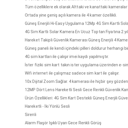
Tüm özelliklere ek olarak Alttaki ve kanattaki kameralar 
Ortada yine geniş açılı kamera ile 4 kamer özellikli.
Güneş Enerjili Hi-Easy Uygulama 12Mp 4G Sim Kartlı So
4G Sim Kartlı Solar Kamera En Ucuz Toptan Fiyatına 2 yıl
Hareket Takipli Güvenlik Kamerası Güneş Enerjili 4 Kam
Güneş paneli ile kendi içindeki pilleri doldurur herhangi b
4G sim kartları ile çalışır imei kaydı yapılmıştır.
İster fiziki sim kart takın ister uygulama üzerinden e-sim 
Wifi internet ile çalışmaz sadece sim kart ile çalışır.
10x Dijital Zoom Sağlar. 4 kamerası ile hiçbir şey gözd
12MP Dört Lens Hareketli Sesli Gece Renkli Güvenlik Ka
Ürün Özellikleri: 4G Sim Kart Destekli Güneş Enerjili G
Hareketli - İki Yönlü Sesli
Sirenli
Alarm Flaşör Işıklı Uyarı Gece Renkli Görüş