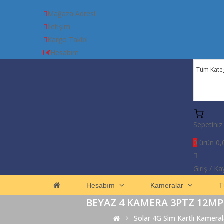
Mağaza Adresi
İletişim
Kargo Takibi
Hesabım
Sepetiniz
0
ürün
0,
Giriş
/
Kay
Hesabım
Kameralar
T
BEYAZ 4 KAMERA 3PTZ 12MP
Solar 4G Sim Kartlı Kameral