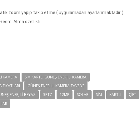
omatik zoom yapıp takip etme ( uygulamadan ayarlanmaktadır )
 Resmi Alma özellikli
LI KAMERA
SIM KARTLI GÜNEŞ ENERJILI KAMERA
A FIYATLARI
GÜNEŞ ENERJILI KAMERA TAVSIYE
NEŞ ENERJILI BEYAZ
3PTZ
12MP
SOLAR
SIM
KARTLI
ÇIFT
ALAR