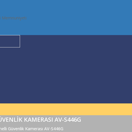
i Memnuniyeti
ÜVENLIK KAMERASI AV-S446G
elli Güvenlik Kamerası AV-S446G