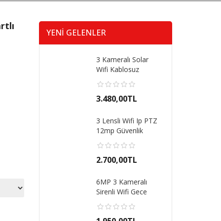
rtlı
YENI GELENLER
3 Kameralı Solar
Wifi Kablosuz
İnternet Ile Çalışa..
3.480,00TL
3 Lensli Wifi Ip PTZ
12mp Güvenlik
Kamerası Gece G..
2.700,00TL
6MP 3 Kameralı
Sirenli Wifi Gece
Görüşlü Kablosuz ..