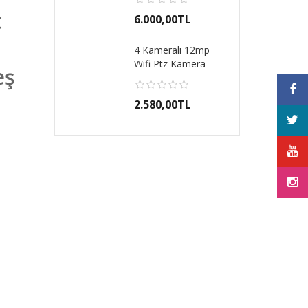
t
6.000,00TL
4 Kameralı 12mp
Wifi Ptz Kamera
eş
Gece Görüşlü Hieas..
2.580,00TL