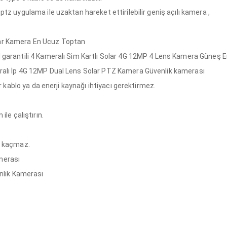
ptz uygulama ile uzaktan hareket ettirilebilir geniş açılı kamera ,
lar Kamera En Ucuz Toptan
 garantili 4 Kameralı Sim Kartlı Solar 4G 12MP 4 Lens Kamera Güneş En
eralı İp 4G 12MP Dual Lens Solar PTZ Kamera Güvenlik kamerası
ir kablo ya da enerji kaynağı ihtiyacı gerektirmez.
ile çalıştırın.
en kaçmaz.
merası
üvenlik Kamerası