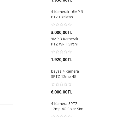
1.950,00TL
4 Kameralı 16MP 3
PTZ Uzaktan
Dönebilen Wifi
Kablo..
3.000,00TL
9MP 3 Kameralı
PTZ Wi-Fi Sirenli
Gece Görüşlü Akıl..
1.920,00TL
Beyaz 4 Kamera
3PTZ 12mp 4G
Solar Sim Kartlı Çift..
6.000,00TL
4 Kamera 3PTZ
12mp 4G Solar Sim
Kartlı Çift Güneş..