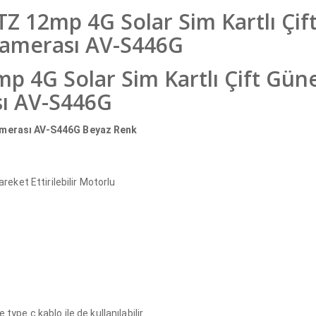
 12mp 4G Solar Sim Kartlı Çif
Kamerası AV-S446G
p 4G Solar Sim Kartlı Çift Gün
sı AV-S446G
 Kamerası AV-S446G Beyaz Renk
ket Ettirilebilir Motorlu
type c kablo ile de kullanılabilir