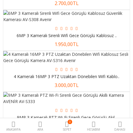
2.700,00TL
Ödeme Yap
Favorilerim
Uygulamam
6MP 3 Kameralı Sirenli Wifi Gece Görüşlü Kablosuz ..
1.950,00TL
Kameralar
Güvenlik Kameraları
Dış Mekan Kameraları
4 Kameralı 16MP 3 PTZ Uzaktan Dönebilen Wifi Kablo..
Mini Kameralar
Tüm Solar 4G Kamera
3.000,00TL
Modelleri
Solar 4G Sim Kartlı Kameralar
Solar Wifi Güvenlik Kameraları
Solar 4G Sim Kartlı Kameralar
9MP 3 Kameralı PTZ Wi-Fi Sirenli Gece Görüşlü Akıl..
Solar Wifi Güvenlik
0
Kameraları
1.920,00TL
ANASAYFA
ARA
SEPET
HESABIM
DAHASI
Kablosuz Wifi Kameralar