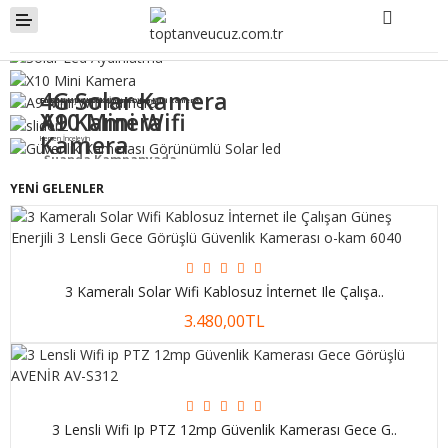
4G Solar Kamera
En Küçük Uzaktan İzlenebilen Mini Kamera
En Çok Mini Wifi Kamera
Güneş Enerjili 3 modlu Uzaktan Kumandalı
X10 Mini Wifi
A9 Kamera
Kamera
Hemen İnceleyin
-
Şuanda Kampanyada
Hemen İnceleyin
YENI GELENLER
Gece Görüşlü, Video0 Uygulamalı,
Hesabım
Uzaktan Canlı İzleme
Giriş Yap
3 Kameralı Solar Wifi Kablosuz İnternet Ile Çalışa..
Kayıt Olun
3.480,00TL
Şifremi Unuttum
Siparişlerim
Hesabı Düzenle
3 Lensli Wifi Ip PTZ 12mp Güvenlik Kamerası Gece G..
Sepetim