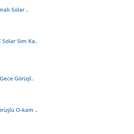
lı Solar ..
Solar Sim Ka..
Gece Görüşl..
rüşlü O-kam ..