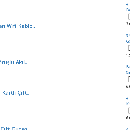
4
Dö
3
n Wifi Kablo..
9M
Gö
1
üşlü Akıl..
B
Si
6
artlı Çift..
4
Ka
6
Çift Güneş..
4