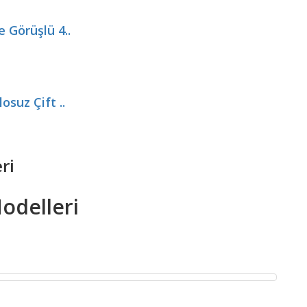
 Görüşlü 4..
suz Çift ..
ri
odelleri