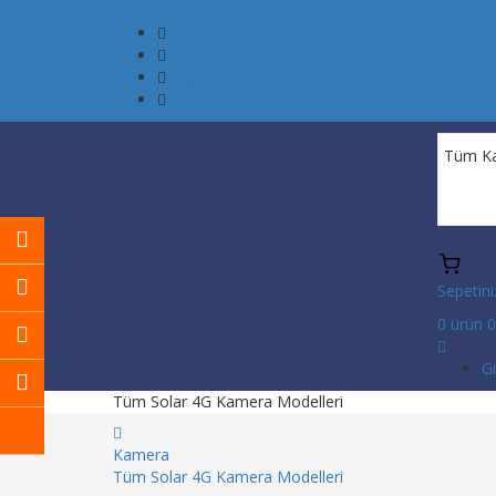
Mağaza Adresi
İletişim
Kargo Takibi
Hesabım
Sepetini
0
ürün
0
Gi
Tüm Solar 4G Kamera Modelleri
Kamera
Tüm Solar 4G Kamera Modelleri