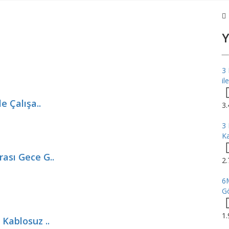
Y
3 
il
e Çalışa..
3
3 
Ka
ası Gece G..
2
6M
Gö
1
 Kablosuz ..