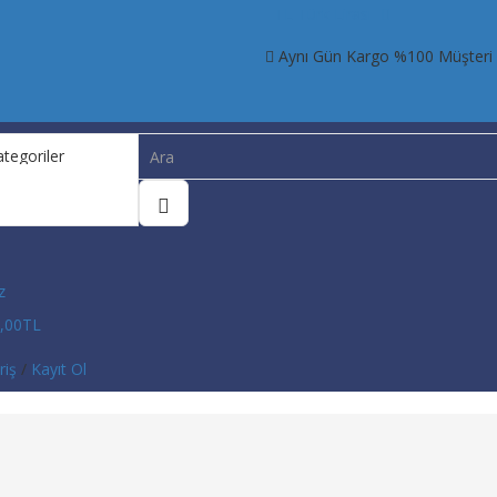
TL Türk Lirası
Aynı Gün Kargo %100 Müşteri
z
,00TL
riş
/
Kayıt Ol