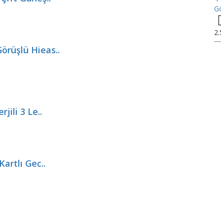
Gö
2
örüşlü Hieas..
jili 3 Le..
artlı Gec..