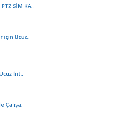
 PTZ SİM KA..
 için Ucuz..
Ucuz İnt..
e Çalışa..