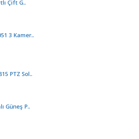
ı Çift G..
051 3 Kamer..
15 PTZ Sol..
lı Güneş P..