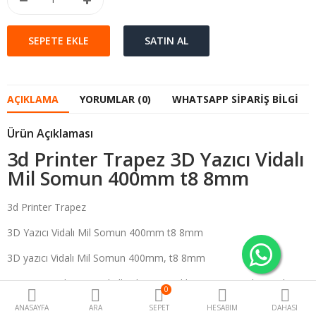
AÇIKLAMA
YORUMLAR (0)
WHATSAPP SIPARIŞ BILGI
Ürün Açıklaması
3d Printer Trapez 3D Yazıcı Vidalı
Mil Somun 400mm t8 8mm
3d Printer Trapez
3D Yazıcı Vidalı Mil Somun 400mm t8 8mm
3D yazıcı Vidalı Mil Somun 400mm, t8 8mm
3D yazıcı z ekseni için kullanılır. Dayanıklı esnemez malzemeden
0
üretilmiştir Z eksenindeki 3d printer hata payını en aza
ANASAYFA
ARA
SEPET
HESABIM
DAHASI