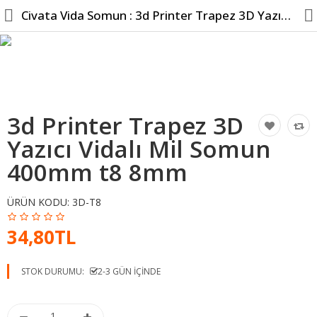
Civata Vida Somun : 3d Printer Trapez 3D Yazıcı Vidalı ...
Hesabım
3d Printer Trapez 3D
Kameralar
Yazıcı Vidalı Mil Somun
Tüm Kategoriler
400mm t8 8mm
Popüler
ÜRÜN KODU:
3D-T8
Bilgi Sayfaları
34,80TL
Karşılaştır
A. Listem (0)
STOK DURUMU:
2-3 GÜN IÇINDE
TL
Kur